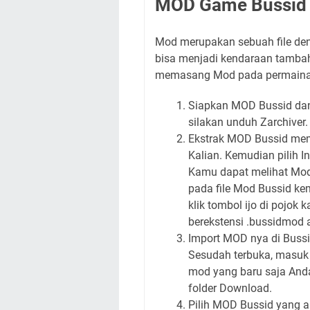
MOD Game Bussid E
Mod merupakan sebuah file den
bisa menjadi kendaraan tamba
memasang Mod pada permainan B
Siapkan MOD Bussid dan 
silakan unduh Zarchiver.
Ekstrak MOD Bussid mema
Kalian. Kemudian pilih I
Kamu dapat melihat Mod
pada file Mod Bussid kem
klik tombol ijo di pojok
berekstensi .bussidmod a
Import MOD nya di Bussi
Sesudah terbuka, masuk
mod yang baru saja Anda
folder Download.
Pilih MOD Bussid yang a