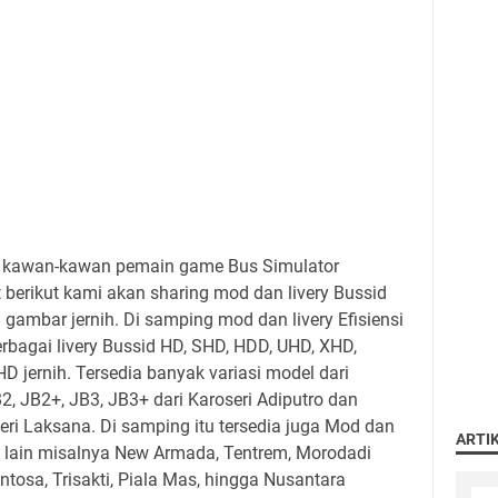
kawan-kawan pemain game Bus Simulator
t berikut kami akan sharing mod dan livery Bussid
 gambar jernih. Di samping mod dan livery Efisiensi
erbagai livery Bussid HD, SHD, HDD, UHD, XHD,
D jernih. Tersedia banyak variasi model dari
B2, JB2+, JB3, JB3+ dari Karoseri Adiputro dan
ri Laksana. Di samping itu tersedia juga Mod dan
ARTI
ng lain misalnya New Armada, Tentrem, Morodadi
osa, Trisakti, Piala Mas, hingga Nusantara