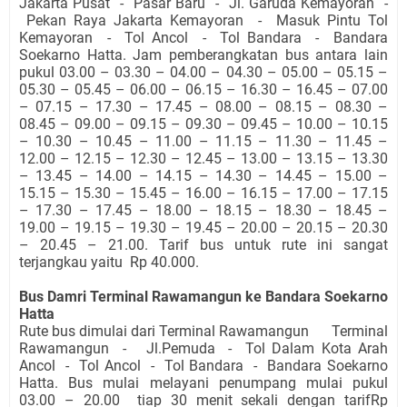
Jakarta Pusat - Pasar Baru - Jl. Garuda Kemayoran -
Pekan Raya Jakarta Kemayoran - Masuk Pintu Tol
Kemayoran - Tol Ancol - Tol Bandara - Bandara
Soekarno Hatta. Jam pemberangkatan bus antara lain
pukul 03.00 – 03.30 – 04.00 – 04.30 – 05.00 – 05.15 –
05.30 – 05.45 – 06.00 – 06.15 – 16.30 – 16.45 – 07.00
– 07.15 – 17.30 – 17.45 – 08.00 – 08.15 – 08.30 –
08.45 – 09.00 – 09.15 – 09.30 – 09.45 – 10.00 – 10.15
– 10.30 – 10.45 – 11.00 – 11.15 – 11.30 – 11.45 –
12.00 – 12.15 – 12.30 – 12.45 – 13.00 – 13.15 – 13.30
– 13.45 – 14.00 – 14.15 – 14.30 – 14.45 – 15.00 –
15.15 – 15.30 – 15.45 – 16.00 – 16.15 – 17.00 – 17.15
– 17.30 – 17.45 – 18.00 – 18.15 – 18.30 – 18.45 –
19.00 – 19.15 – 19.30 – 19.45 – 20.00 – 20.15 – 20.30
– 20.45 – 21.00. Tarif bus untuk rute ini sangat
terjangkau yaitu Rp 40.000.
Bus Damri Terminal Rawamangun ke Bandara Soekarno
Hatta
Rute bus dimulai dari Terminal Rawamangun Terminal
Rawamangun - Jl.Pemuda - Tol Dalam Kota Arah
Ancol - Tol Ancol - Tol Bandara - Bandara Soekarno
Hatta. Bus mulai melayani penumpang mulai pukul
03.00 – 20.00 tiap 30 menit sekali dengan tarifRp